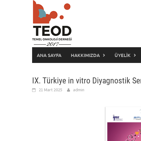
Skip
to
content
ANA SAYFA
HAKKIMIZDA
ÜYELIK
IX. Türkiye in vitro Diyagnostik
21 Mart 2025
admin