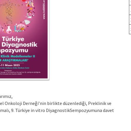
arımız,
l Onkoloji Derneği’nin birlikte düzenlediği, Preklinik ve
temalı, 9. Türkiye in vitro DiyagnostikSempozyumuna davet