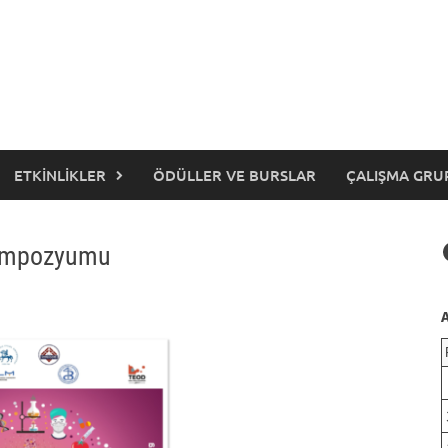
ETKINLIKLER
ÖDÜLLER VE BURSLAR
ÇALIŞMA GRU
 Sempozyumu