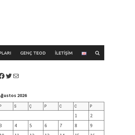
PLARI
GENÇ TEOD
İLETIŞIM
Facebook
Twitter
Mail
Ağustos 2026
P
S
Ç
P
C
C
P
1
2
3
4
5
6
7
8
9