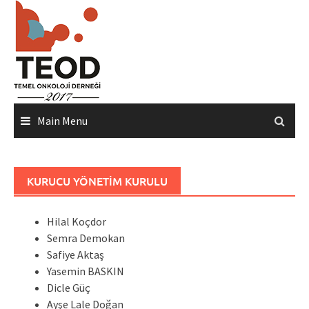
Skip
to
content
Main Menu
KURUCU YÖNETIM KURULU
Hilal Koçdor
Semra Demokan
Safiye Aktaş
Yasemin BASKIN
Dicle Güç
Ayşe Lale Doğan