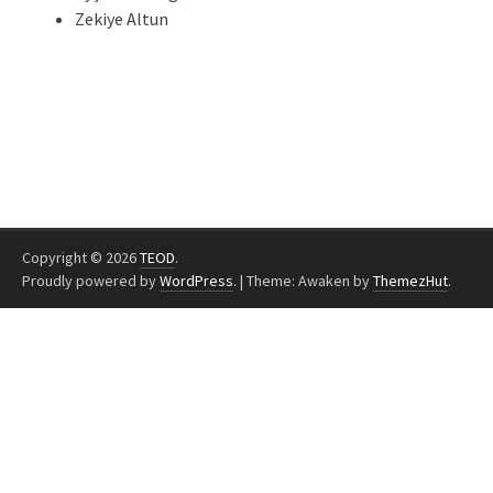
Zekiye Altun
Copyright © 2026
TEOD
.
Proudly powered by
WordPress
.
|
Theme: Awaken by
ThemezHut
.