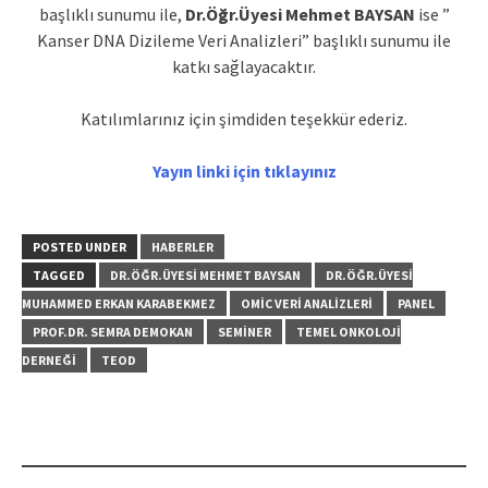
başlıklı sunumu ile,
Dr.Öğr.Üyesi Mehmet BAYSAN
ise ”
Kanser DNA Dizileme Veri Analizleri” başlıklı sunumu ile
katkı sağlayacaktır.
Katılımlarınız için şimdiden teşekkür ederiz.
Yayın linki için tıklayınız
POSTED UNDER
HABERLER
TAGGED
DR.ÖĞR.ÜYESI MEHMET BAYSAN
DR.ÖĞR.ÜYESI
MUHAMMED ERKAN KARABEKMEZ
OMIC VERI ANALIZLERI
PANEL
PROF.DR. SEMRA DEMOKAN
SEMINER
TEMEL ONKOLOJI
DERNEĞI
TEOD