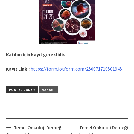
Katılım için kayıt gereklidir.
Kayıt Linki:
https://form.jotform.com/250071710501945
POSTED UNDER
MANSET
Post
Temel Onkoloji Derneği
Temel Onkoloji Derneği
navigation