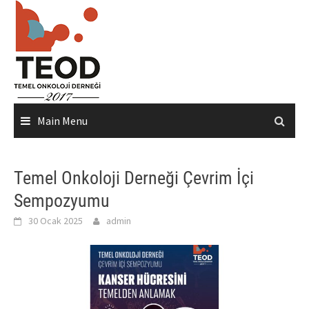
Skip
to
content
Main Menu
Temel Onkoloji Derneği Çevrim İçi
Sempozyumu
30 Ocak 2025
admin