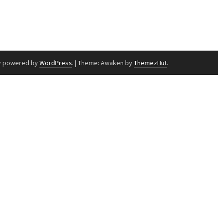
y powered by
WordPress
.
|
Theme: Awaken by
ThemezHut
.