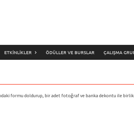
ETKINLIKLER
ÖDÜLLER VE BURSLAR
ÇALIŞMA GRU
daki formu doldurup, bir adet fotoğraf ve banka dekontu ile birli