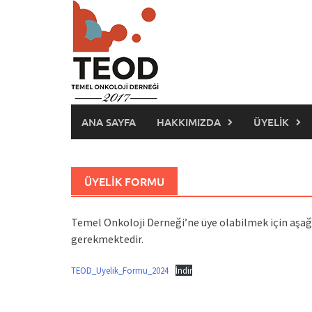
Skip
to
content
ANA SAYFA
HAKKIMIZDA
ÜYELIK
ÜYELIK FORMU
Temel Onkoloji Derneği’ne üye olabilmek için aşağı
gerekmektedir.
TEOD_Uyelik_Formu_2024
İndir