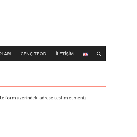
PLARI
GENÇ TEOD
İLETIŞIM
kte form üzerindeki adrese teslim etmeniz