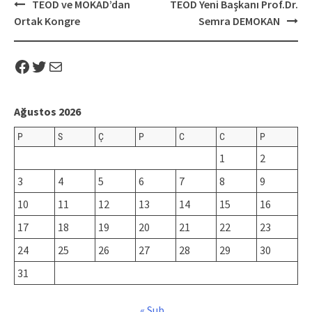
Post
TEOD ve MOKAD’dan
TEOD Yeni Başkanı Prof.Dr.
navigation
Ortak Kongre
Semra DEMOKAN
Facebook
Twitter
Mail
Ağustos 2026
P
S
Ç
P
C
C
P
1
2
3
4
5
6
7
8
9
10
11
12
13
14
15
16
17
18
19
20
21
22
23
24
25
26
27
28
29
30
31
« Şub