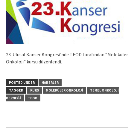
23. Ulusal Kanser Kongresi’nde TEOD tarafından “Moleküler
Onkoloji” kursu düzenlendi.
POSTED UNDER
HABERLER
TAGGED
KURS
MOLEKÜLER ONKOLOJI
TEMEL ONKOLOJI
DERNEĞI
TEOD