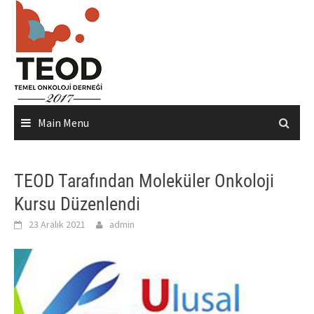
Skip
to
content
Main Menu
TEOD Tarafından Moleküler Onkoloji
Kursu Düzenlendi
23 Aralık 2021
admin