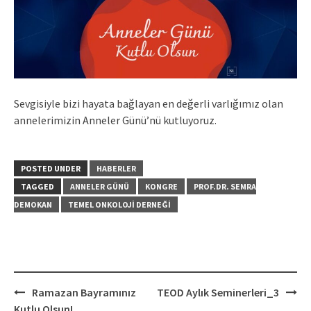
Sevgisiyle bizi hayata bağlayan en değerli varlığımız olan
annelerimizin Anneler Günü’nü kutluyoruz.
POSTED UNDER
HABERLER
TAGGED
ANNELER GÜNÜ
KONGRE
PROF.DR. SEMRA
DEMOKAN
TEMEL ONKOLOJI DERNEĞI
Post
Ramazan Bayramınız
TEOD Aylık Seminerleri_3
navigation
Kutlu Olsun!